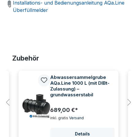
Installations- und Bedienungsanleitung AQa.Line
Überfüllmelder
Produktgalerie überspringen
Zubehör
Abwassersammelgrube
AQa.Line 1000 L (mit DIBt-
Zulassung) –
grundwasserstabil
689,00 €*
inkl. gratis
Versand
Details