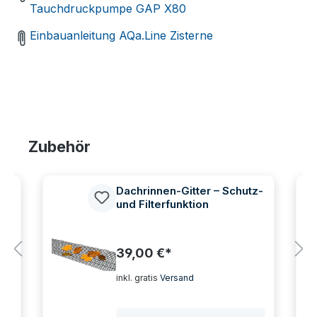
Tauchdruckpumpe GAP X80
Einbauanleitung AQa.Line Zisterne
Produktgalerie überspringen
Zubehör
AP
Dachrinnen-Gitter – Schutz-
und Filterfunktion
39,00 €*
inkl. gratis
Versand