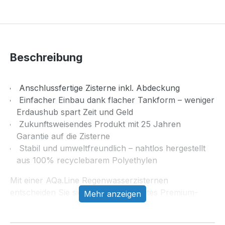
Beschreibung
Anschlussfertige Zisterne inkl. Abdeckung
Einfacher Einbau dank flacher Tankform – weniger
Erdaushub spart Zeit und Geld
Zukunftsweisendes Produkt mit 25 Jahren
Garantie auf die Zisterne
Stabil und umweltfreundlich – nahtlos hergestellt
aus 100% recyclebarem Polyethylen
Mit einer AQa.Line Regenwasserzisternen
entscheiden Sie sich für ein bewährtes Premium-
Mehr anzeigen
Produkt. Die optimierte Tankstatik und das
ausgeprägte, materialintensive Sickenprofil sind ein