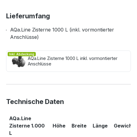
Garant für höchste Stabilität, Sicherheit und Qualität.
Der Behälterwerkstoff Polyethylen ist bestens für die
Lieferumfang
Lagerung von Regenwasser geeignet. Dank der
herausragenden Qualität gewährt der Hersteller 25
AQa.Line Zisterne 1000 L (inkl. vormontierter
Jahre Garantie auf den Behälter.
Anschlüsse)
Die Zisterne wird inklusive Abdeckung geliefert.
Inkl. Abdeckung
AQa.Line Zisterne 1000 L inkl. vormontierter
Anschlüsse
Technische Daten
AQa.Line
Zisterne 1.000
Höhe
Breite
Länge
Gewicht
L