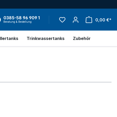
0385-58 96 909 1
Wa
0,00 €*
Beratung & Bestellung
llertanks
Trinkwassertanks
Zubehör